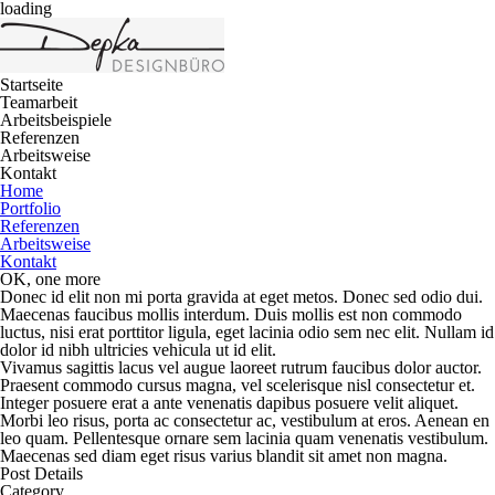
loading
Startseite
Teamarbeit
Arbeitsbeispiele
Referenzen
Arbeitsweise
Kontakt
Home
Portfolio
Referenzen
Arbeitsweise
Kontakt
OK, one more
Donec id elit non mi porta gravida at eget metos. Donec sed odio dui.
Maecenas faucibus mollis interdum. Duis mollis est non commodo
luctus, nisi erat porttitor ligula, eget lacinia odio sem nec elit. Nullam id
dolor id nibh ultricies vehicula ut id elit.
Vivamus sagittis lacus vel augue laoreet rutrum faucibus dolor auctor.
Praesent commodo cursus magna, vel scelerisque nisl consectetur et.
Integer posuere erat a ante venenatis dapibus posuere velit aliquet.
Morbi leo risus, porta ac consectetur ac, vestibulum at eros. Aenean en
leo quam. Pellentesque ornare sem lacinia quam venenatis vestibulum.
Maecenas sed diam eget risus varius blandit sit amet non magna.
Post Details
Category